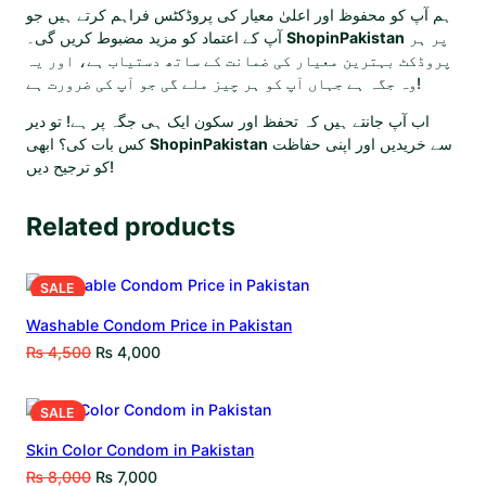
ہم آپ کو محفوظ اور اعلیٰ معیار کی پروڈکٹس فراہم کرتے ہیں جو
آپ کے اعتماد کو مزید مضبوط کریں گی۔
ShopinPakistan
پر ہر
پروڈکٹ بہترین معیار کی ضمانت کے ساتھ دستیاب ہے، اور یہ
وہ جگہ ہے جہاں آپ کو ہر چیز ملے گی جو آپ کی ضرورت ہے!
اب آپ جانتے ہیں کہ تحفظ اور سکون ایک ہی جگہ پر ہے! تو دیر
کس بات کی؟ ابھی
ShopinPakistan
سے خریدیں اور اپنی حفاظت
کو ترجیح دیں!
Related products
SALE
Washable Condom Price in Pakistan
₨
4,500
₨
4,000
SALE
Skin Color Condom in Pakistan
₨
8,000
₨
7,000