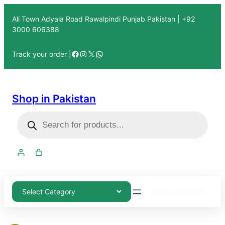
Ali Town Adyala Road Rawalpindi Punjab Pakistan | +92
3000 606388
Track your order |
Shop in Pakistan
03000-606388