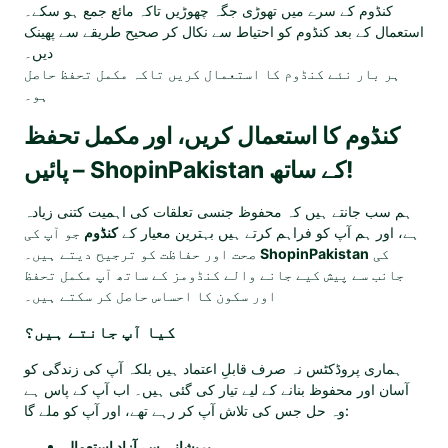
کنڈوم کے سرے میں تھوڑی جگہ چھوڑیں تاکہ مائع جمع ہو سکے۔
استعمال کے بعد کنڈوم کو احتیاط سے نکال کر صحیح طریقے سے پھینک
دیں۔
ہر بار نئے کنڈوم کا استعمال کریں تاکہ مکمل تحفظ حاصل
ہو۔
کنڈوم کا استعمال کریں، اور مکمل تحفظ
پائیں – ShopinPakistan کے ساتھ!
ہم سب جانتے ہیں کہ محفوظ جنسی تعلقات کی اہمیت کتنی زیادہ
ہے، اور ہم آپ کو فراہم کرتے ہیں بہترین معیار کے
کنڈوم
جو آپ کی
صحت اور حفاظت کو ترجیح دیتے ہیں۔
ShopinPakistan
کی
جانب سے پیش کیے جانے والے کنڈومز کے ساتھ آپ مکمل تحفظ
اور سکون کا احساس حاصل کر سکتے ہیں۔
کیا آپ جانتے ہیں؟
ہماری پروڈکٹس نہ صرف قابلِ اعتماد ہیں بلکہ آپ کی زندگی کو
آسان اور محفوظ بنانے کے لیے تیار کی گئی ہیں۔ اب آپ کے پاس ہے
وہ حل جس کی تلاش آپ کر رہے تھے، اور آپ کو ملے گا:
پریشانی سے آزاد استعمال