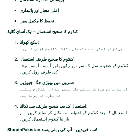
اعلیٰ معیار اور پائیداری
تحفظ کا مکمل یقین
کنڈوم کا صحیح استعمال – ایک آسان گائیڈ
پیکج کھولنا:
پیکج کو احتیاط سے کھولیں تاکہ کنڈوم خراب نہ ہو۔
کنڈوم کا صحیح طریقہ استعمال:
کنڈوم کو عضو تناسل کے سرے پر رکھیں اور آہستہ آہستہ نیچے
کی طرف رول کریں۔
سروں میں تھوڑی جگہ چھوڑیں:
اس سے مائع جمع کرنے کی جگہ ملتی ہے اور کنڈوم پھٹنے
کا خطرہ کم ہوتا ہے۔
استعمال کے بعد صحیح طریقے سے نکالنا:
استعمال کے بعد کنڈوم کو احتیاط سے نکال کر ضائع کریں۔ ہر
بار نیا کنڈوم استعمال کریں۔
ShopinPakistan سے خریدیں – آپ کی پہلی پسند!